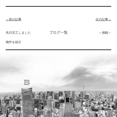
←前の記事
次の記事→
ブログ一覧
先日完工しました
～感銘～
物件を紹介