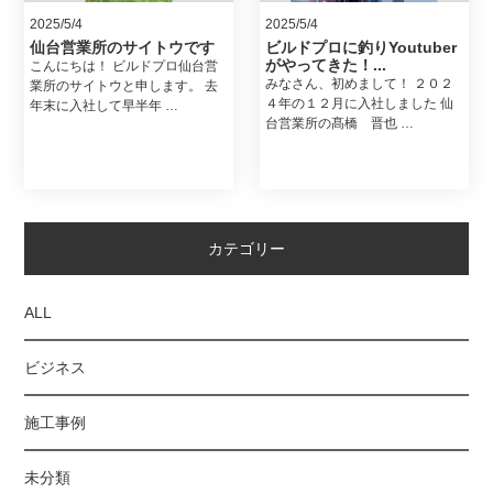
2025/5/4
2025/5/4
仙台営業所のサイトウです
ビルドプロに釣りYoutuber
がやってきた！...
こんにちは！ ビルドプロ仙台営
みなさん、初めまして！ ２０２
業所のサイトウと申します。 去
４年の１２月に入社しました 仙
年末に入社して早半年 …
台営業所の髙橋 晋也 …
カテゴリー
ALL
ビジネス
施工事例
未分類