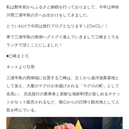
私は数年前からふるさと納税を行っておりまして、今年は神奈
川県三浦半島の方へお出かけをしてきました。
とういわけで今回は旅行ブログとなります＼(◎o◎)／！
車で三浦半島の南側へグイグイ進んでいきまして三崎まぐろを
ランチで頂くことにしました！
■三崎まぐろ
ネットより引用
三浦半島の西南端に位置する三崎は、古くから遠洋漁業基地と
して栄え、大量のマグロが水揚げされる「マグロの町」として
名高い。 京浜急行の乗車券と新鮮な海鮮料理が楽しめるチケッ
トがセット販売されるなど、都心からの日帰り観光地として人
気を呼んでいる。