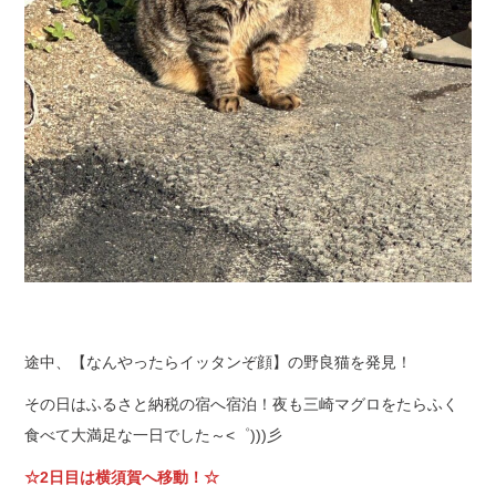
途中、【なんやったらイッタンぞ顔】の野良猫を発見！
その日はふるさと納税の宿へ宿泊！夜も三崎マグロをたらふく
食べて大満足な一日でした～<゜)))彡
☆2日目は横須賀へ移動！☆