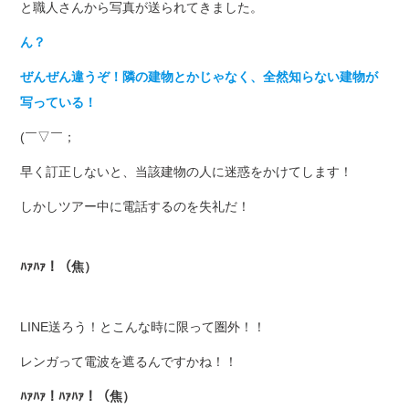
と職人さんから写真が送られてきました。
ん？
ぜんぜん違うぞ！隣の建物とかじゃなく、全然知らない建物が
写っている！
(￣▽￣；
早く訂正しないと、当該建物の人に迷惑をかけてします！
しかしツアー中に電話するのを失礼だ！
ﾊｧﾊｧ！（焦）
LINE送ろう！とこんな時に限って圏外！！
レンガって電波を遮るんですかね！！
ﾊｧﾊｧ！ﾊｧﾊｧ！（焦）