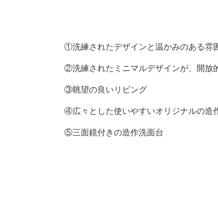
①洗練されたデザインと温かみのある雰
②洗練されたミニマルデザインが、開放
③眺望の良いリビング
④広々とした使いやすいオリジナルの造
⑤三面鏡付きの造作洗面台