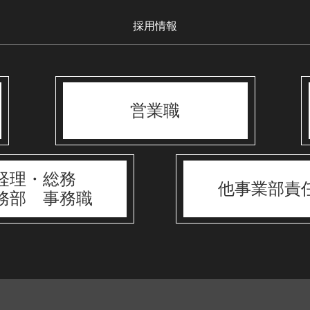
採用情報
営業職
経理・総務
他事業部責
務部 事務職