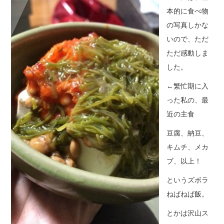
本的に食べ物
の写真しかな
いので、ただ
ただ感動しま
した。
←繁忙期に入
った私の、最
近の主食
豆腐、納豆、
キムチ、メカ
ブ、以上！
というズボラ
ねばねば飯。
とかは沢山ス