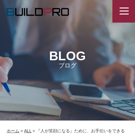
BLOG
ブログ
ホーム
>
ALL
>
『人が笑顔になる』ために、お手伝いをできる