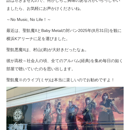
話は尽きませんので、何かしらご興味のある方がいらっしゃい
ましたら、お気軽にお声かけくださいね。
～No Music, No Life！～
最近は、聖飢魔IIとBaby Metalの対バン2025年(8月31日)を観に
横浜Kアリーナに足を運びました。
聖飢悪魔IIは、村山(弟)が大好きだったなぁ。
彼が高校～社会人の頃、全てのアルバム(経典)を集め毎日の如く
部屋で聴いていたのを思い出します。
聖飢魔Ⅱのライブ(ミサ)は本当に楽しいのでお勧めですよ！