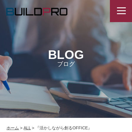
BLOG
ブログ
ホーム
>
ALL
>
『活かしながら創るOFFICE』