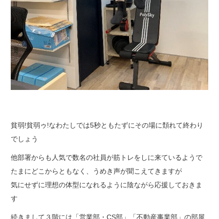
貧弱!貧弱ゥ!なわたしでは5秒ともたずにその場に頽れて終わり
でしょう
他部署からも人気で数名の社員が筋トレをしに来ているようで
たまにどこからともなく、うめき声が聞こえてきますが
気にせずに理想の体型になれるように陰ながら応援しておきま
す
続きまして３階には「営業部・CS部」「不動産事業部」の部屋